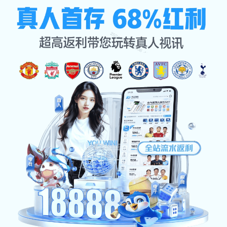
米兰官网
🏋️‍♀️每一次挥汗都是蜕变，每一
次坚持都是超越 —— 体育，让更好的你
相遇！
mi lan guan wang ️️ mei yi ci hui han dou shi tui bian mei yi
ci jian chi dou shi chao yue ti yu rang geng hao de ni
xiang yu